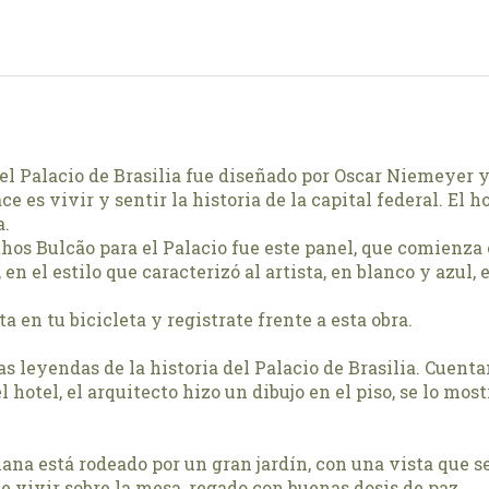
el Palacio de Brasilia fue diseñado por Oscar Niemeyer 
e es vivir y sentir la historia de la capital federal. El ho
a.
thos Bulcão para el Palacio fue este panel, que comienza 
 en el estilo que caracterizó al artista, en blanco y azul
 en tu bicicleta y registrate frente a esta obra.
as leyendas de la historia del Palacio de Brasilia. Cuent
hotel, el arquitecto hizo un dibujo en el piso, se lo mostró
ana está rodeado por un gran jardín, con una vista que se
e vivir sobre la mesa, regado con buenas dosis de paz.