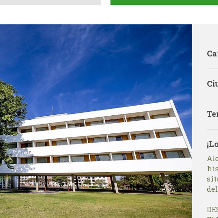
Ca
Ci
Te
¡L
Alo
his
sit
del
DE