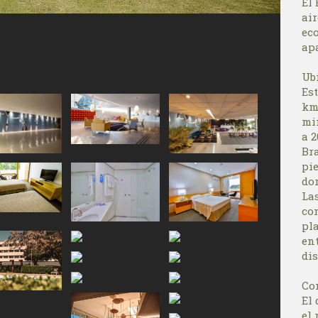
El 
air
eco
ap
Ub
Est
km
min
a 
Bra
pie
do
La
co
pla
en
di
Co
El
el 