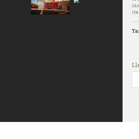
in
ita
Ta
Ll