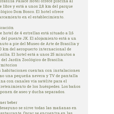
Brasília Palace Hotel ofrece piscina al
e libre y está a unos 2,8 km del parque
lógico Dom Bosco. El hotel ofrece
arcamiento en el establecimiento.
icación
e hotel de 4 estrellas está situado a 3,6
 del puente JK. El alojamiento está a un
uto a pie del Museo de Arte de Brasilia y
20 km del aeropuerto internacional de
silia. El hotel está a unos 25 minutos a
 del Jardín Zoológico de Brasilia.
rmitorios
s habitaciones cuentan con instalaciones
mo una pequeña nevera y TV de pantalla
na con canales vía satélite para el
tretenimiento de los huéspedes. Los baños
sponen de aseo y ducha separados.
mer beber
 desayuno se sirve todas las mañanas en
restaurante. Oscar se encuentra en las