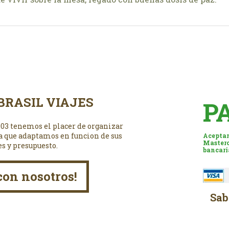
BRASIL VIAJES
P
003 tenemos el placer de organizar
a que adaptamos en funcion de sus
Aceptam
Masterc
es y presupuesto.
bancari
con nosotros!
Sab