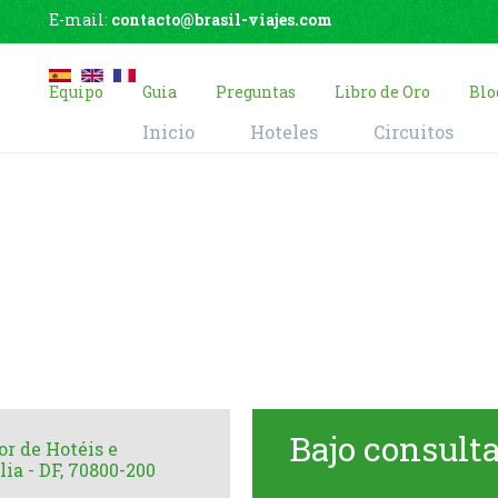
E-mail:
contacto@brasil-viajes.com
Equipo
Guia
Preguntas
Libro de Oro
Blo
Inicio
Hoteles
Circuitos
Brasília Palace
Home
Hoteles
Brasília Palace
Bajo consult
or de Hotéis e
lia - DF, 70800-200