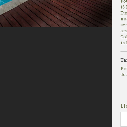
Po
16 
Et
nu
ser
ama
Go
in
Ta
Pre
do
Ll