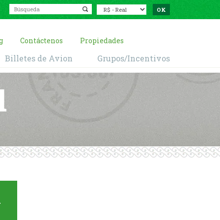
g
Contáctenos
Propiedades
Billetes de Avion
Grupos/Incentivos
l
a