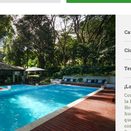
Ca
Ci
Te
¡L
Co
la 
Hot
hu
que
con