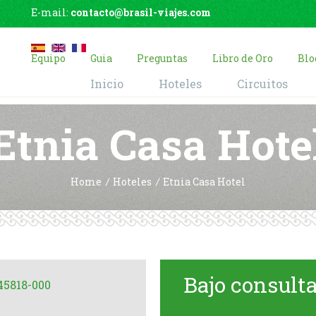
E-mail:
contacto@brasil-viajes.com
Equipo
Guia
Preguntas
Libro de Oro
Blo
Inicio
Hoteles
Circuitos
Etnia Casa Hote
Home
Hoteles
Etnia Casa Hotel
Bajo consult
 45818-000