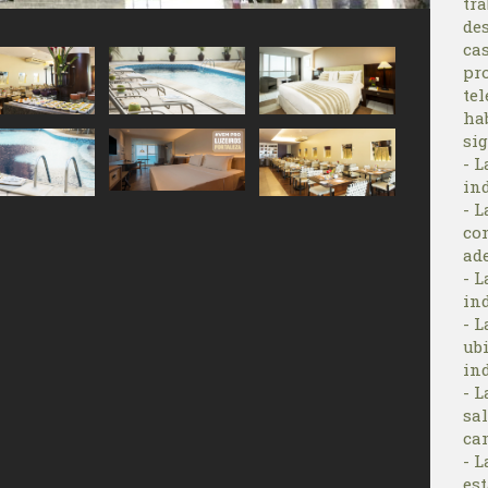
tra
des
cas
pr
tel
hab
sig
- L
ind
- L
co
ad
- L
in
- L
ubi
in
- L
sal
ca
- L
est