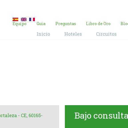
E-mail:
contacto@brasil-viajes.com
Equipo
Guia
Preguntas
Libro de Oro
Blo
Inicio
Hoteles
Circuitos
l Luzeiros Fort
Home
Hoteles
Hotel Luzeiros Fortaleza
Bajo consult
rtaleza - CE, 60165-