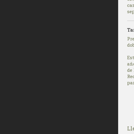
ca
se
Ta
Pre
do
Es
añ
de
Re
par
Ll