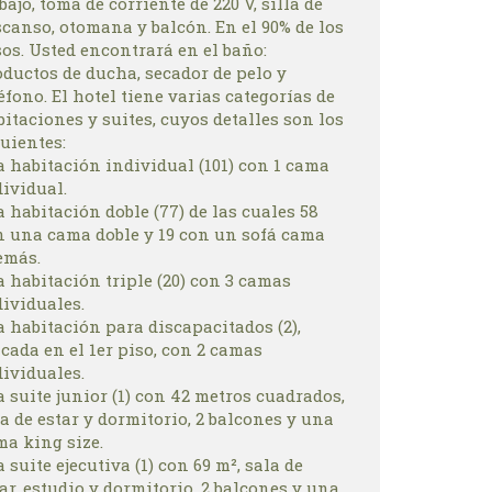
bajo, toma de corriente de 220 V, silla de
canso, otomana y balcón. En el 90% de los
os. Usted encontrará en el baño:
oductos de ducha, secador de pelo y
éfono. El hotel tiene varias categorías de
itaciones y suites, cuyos detalles son los
uientes:
a habitación individual (101) con 1 cama
ividual.
a habitación doble (77) de las cuales 58
n una cama doble y 19 con un sofá cama
emás.
a habitación triple (20) con 3 camas
dividuales.
a habitación para discapacitados (2),
cada en el 1er piso, con 2 camas
dividuales.
a suite junior (1) con 42 metros cuadrados,
a de estar y dormitorio, 2 balcones y una
ma king size.
a suite ejecutiva (1) con 69 m², sala de
ar, estudio y dormitorio, 2 balcones y una