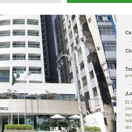
Ca
Ci
Te
pr
¡L
El
có
eq
tel
mi