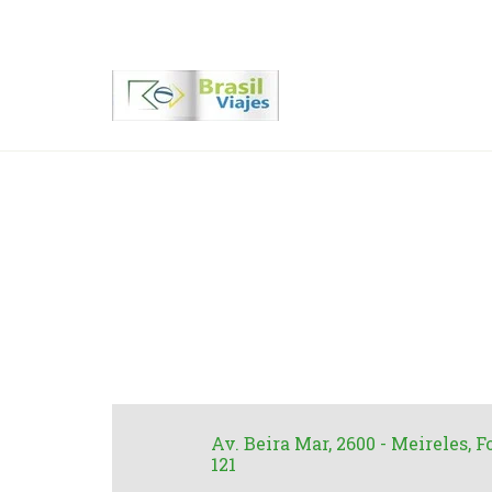
Contactenos
00 55 11 2409-8994
Hote
Av. Beira Mar, 2600 - Meireles, Fo
121