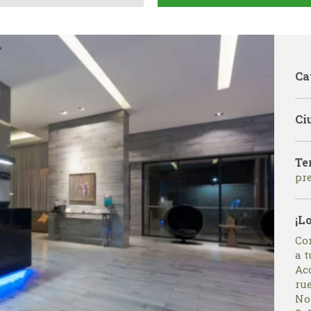
Ca
Ci
Te
pr
¡L
Co
a t
Acc
ru
No