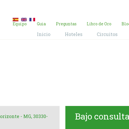
E-mail:
contacto@brasil-viajes.com
Equipo
Guia
Preguntas
Libro de Oro
Blo
Inicio
Hoteles
Circuitos
on Blu Belo Ho
Home
Hoteles
Radisson Blu Belo Horizonte
Bajo consult
Horizonte - MG, 30330-