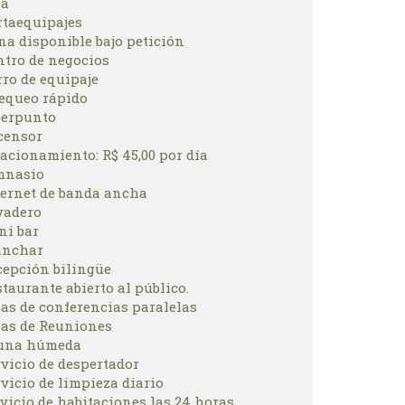
la
rtaequipajes
na disponible bajo petición
ntro de negocios
rro de equipaje
equeo rápido
berpunto
censor
acionamiento: R$ 45,00 por día
mnasio
ternet de banda ancha
vadero
ni bar
anchar
cepción bilingüe
taurante abierto al público.
las de conferencias paralelas
las de Reuniones
una húmeda
rvicio de despertador
vicio de limpieza diario
vicio de habitaciones las 24 horas