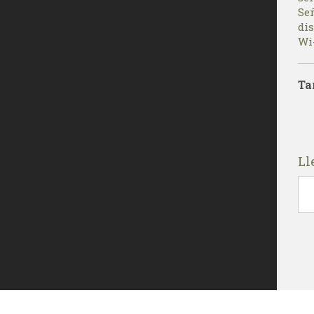
Se
di
Wi-
Ta
Ll