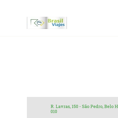
Contactenos
00 55 11 2409-8994
Radiss
R. Lavras, 150 - São Pedro, Belo 
010