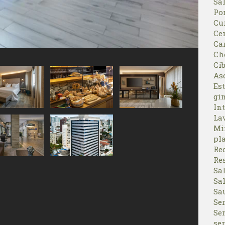
Sa
Po
Cu
Ce
Ca
Ch
Ci
As
Est
gi
In
La
Mi
pl
Re
Res
Sa
Sa
Sa
Se
Ser
ser