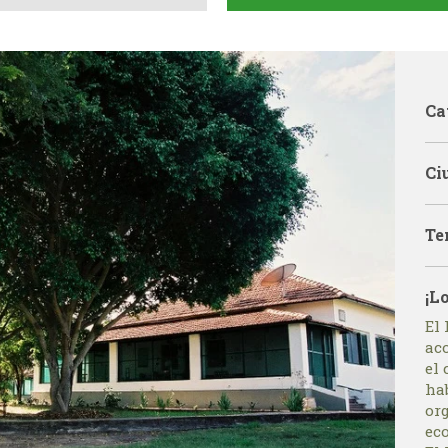
Ca
Ci
Te
¡L
El
aco
el 
hab
or
eco