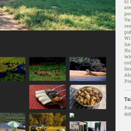
El 
at
pos
Var
re
pu
Wi
ham
Hu
tel
col
Se
Al
Pis
Ta
Pre
do