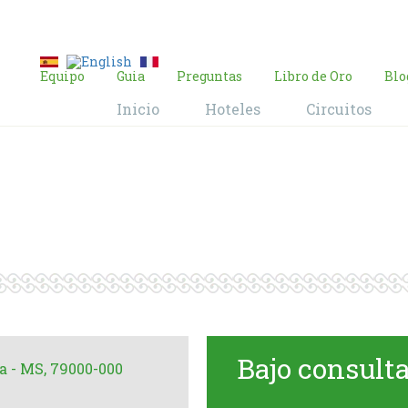
E-mail:
contacto@brasil-viajes.com
Equipo
Guia
Preguntas
Libro de Oro
Blo
Inicio
Hoteles
Circuitos
anto Barra Mans
Home
Hoteles
Hotel Recanto Barra Mansa Pantanal
Bajo consult
a - MS, 79000-000