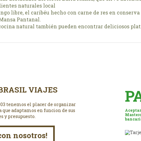
ientes naturales local
ango libre, el caribéu hecho con carne de res en conserv
a Mansa Pantanal.
 cocina natural también pueden encontrar deliciosos pla
BRASIL VIAJES
P
003 tenemos el placer de organizar
a que adaptamos en funcion de sus
Aceptam
Masterc
es y presupuesto.
bancari
con nosotros!