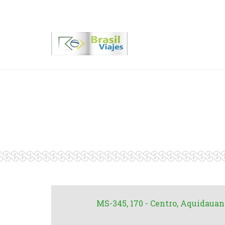
Contactenos
00 55 11 2409-8994
Hotel Rec
MS-345, 170 - Centro, Aquidauan