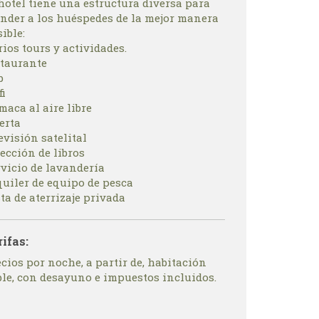
hotel tiene una estructura diversa para
ender a los huéspedes de la mejor manera
ible:
ios tours y actividades.
staurante
b
fi
aca al aire libre
erta
evisión satelital
ección de libros
rvicio de lavandería
quiler de equipo de pesca
ta de aterrizaje privada
rifas:
cios por noche, a partir de, habitación
ble, con desayuno e impuestos incluidos.