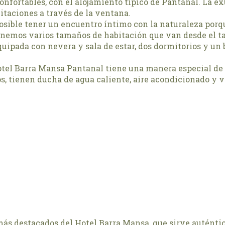
onfortables, con el alojamiento típico de Pantanal. La ex
itaciones a través de la ventana.
 posible tener un encuentro íntimo con la naturaleza po
enemos varios tamaños de habitación que van desde el t
ipada con nevera y sala de estar, dos dormitorios y un b
otel Barra Mansa Pantanal tiene una manera especial de r
, tienen ducha de agua caliente, aire acondicionado y ven
más destacados del Hotel Barra Mansa, que sirve auténti