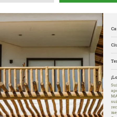
Ca
Ci
Te
¡L
Su
apo
MA
su
re
me