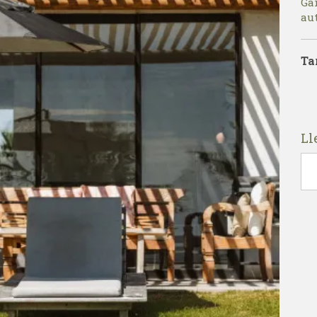
Ga
aut
Ta
Ll