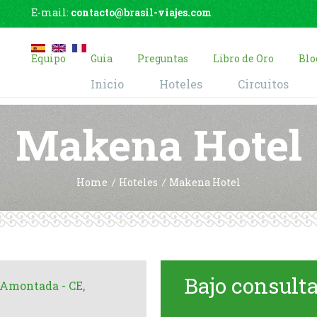
E-mail:
contacto@brasil-viajes.com
Equipo
Guia
Preguntas
Libro de Oro
Blo
Inicio
Hoteles
Circuitos
Makena Hotel
Home
Hoteles
Makena Hotel
Bajo consult
Amontada - CE,