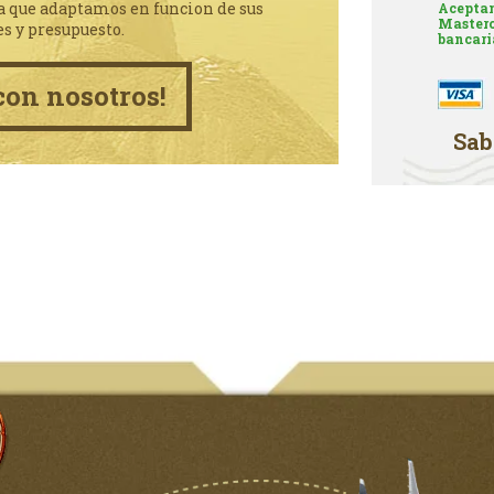
a que adaptamos en funcion de sus
Aceptam
Masterc
es y presupuesto.
bancari
con nosotros!
Sab