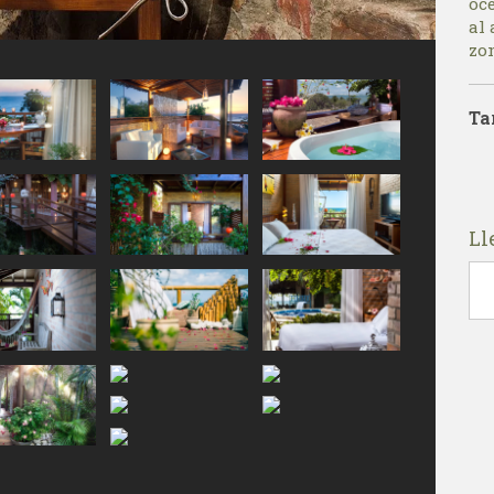
oc
al 
zon
Ta
Ll