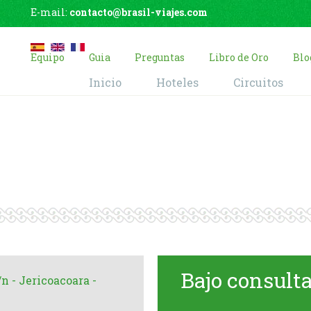
E-mail:
contacto@brasil-viajes.com
Equipo
Guia
Preguntas
Libro de Oro
Blo
Inicio
Hoteles
Circuitos
Pousada Jeribá
Home
Hoteles
Pousada Jeribá
Bajo consult
n - Jericoacoara -