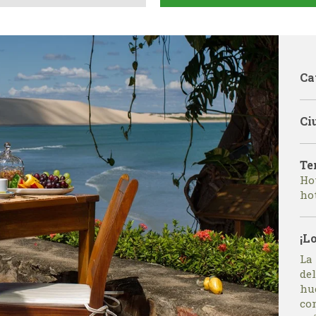
Ca
Ci
Te
Ho
hot
¡L
La
de
hu
con