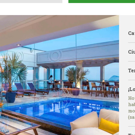
Ca
Ci
Te
¡L
Hot
ha
mo
(sa