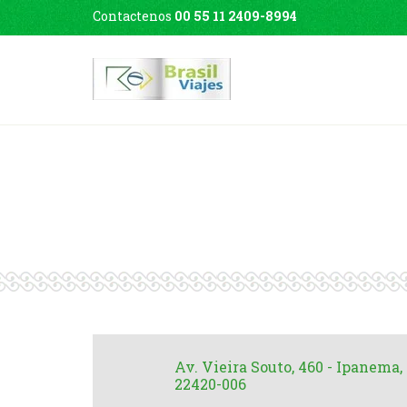
Contactenos
00 55 11 2409-8994
Sofitel
Av. Vieira Souto, 460 - Ipanema, 
22420-006