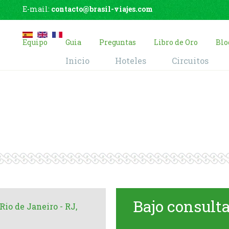
E-mail:
contacto@brasil-viajes.com
Equipo
Guia
Preguntas
Libro de Oro
Blo
Inicio
Hoteles
Circuitos
 Rio de Janeiro
Home
Hoteles
Sofitel Rio de Janeiro Ipanema
Bajo consult
Rio de Janeiro - RJ,