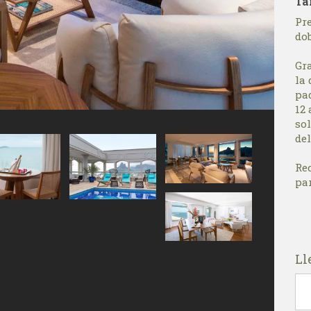
Ta
Pre
do
Gr
la 
pad
12 
sol
del
Re
par
Ll