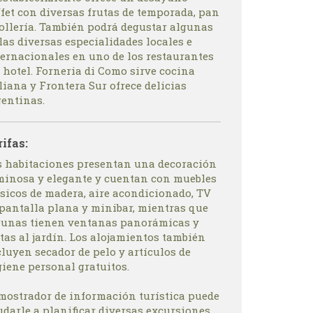
fet con diversas frutas de temporada, pan
bollería. También podrá degustar algunas
las diversas especialidades locales e
ternacionales en uno de los restaurantes
 hotel. Forneria di Como sirve cocina
liana y Frontera Sur ofrece delicias
gentinas.
rifas:
s habitaciones presentan una decoración
minosa y elegante y cuentan con muebles
ásicos de madera, aire acondicionado, TV
 pantalla plana y minibar, mientras que
gunas tienen ventanas panorámicas y
tas al jardín. Los alojamientos también
luyen secador de pelo y artículos de
giene personal gratuitos.
 mostrador de información turística puede
udarle a planificar diversas excursiones