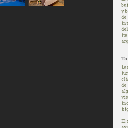
buf
y 
de 
in
del
ita
ar
Ta
La
lu
cl
de
al
vis
inc
hi
El
ay