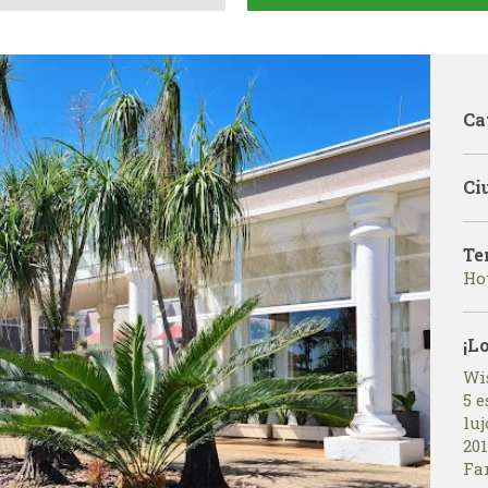
Ca
Ci
Te
Hot
¡L
Wi
5 e
luj
201
Fa