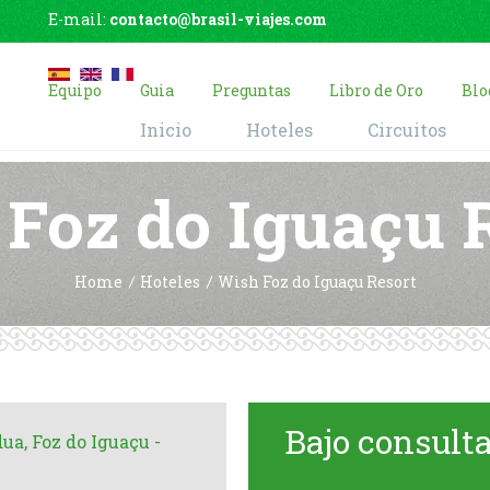
E-mail:
contacto@brasil-viajes.com
Equipo
Guia
Preguntas
Libro de Oro
Blo
Inicio
Hoteles
Circuitos
Foz do Iguaçu 
Home
Hoteles
Wish Foz do Iguaçu Resort
Bajo consult
ua, Foz do Iguaçu -