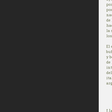
por
po
nac
de
hac
la
los
El
buf
y 
de 
in
del
ita
ar
Ll