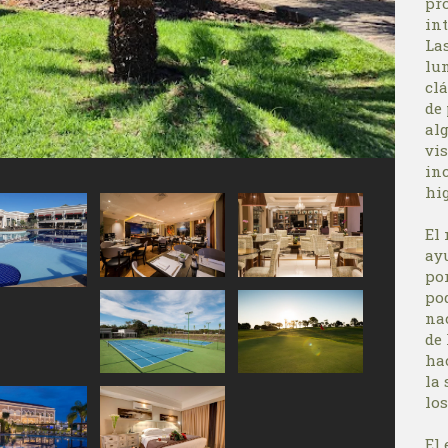
pr
int
La
lu
cl
de
al
vis
inc
hi
El
ay
por
po
nac
de
hac
la
los
El