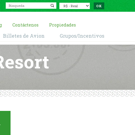
g
Contáctenos
Propiedades
Billetes de Avion
Grupos/Incentivos
Resort
a