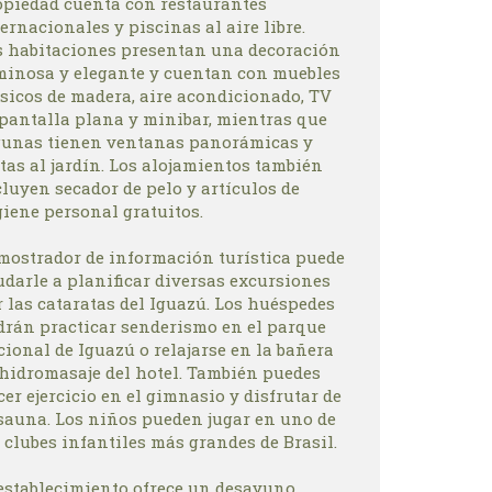
opiedad cuenta con restaurantes
ernacionales y piscinas al aire libre.
s habitaciones presentan una decoración
minosa y elegante y cuentan con muebles
ásicos de madera, aire acondicionado, TV
 pantalla plana y minibar, mientras que
gunas tienen ventanas panorámicas y
tas al jardín. Los alojamientos también
luyen secador de pelo y artículos de
giene personal gratuitos.
 mostrador de información turística puede
udarle a planificar diversas excursiones
 las cataratas del Iguazú. Los huéspedes
drán practicar senderismo en el parque
ional de Iguazú o relajarse en la bañera
 hidromasaje del hotel. También puedes
er ejercicio en el gimnasio y disfrutar de
 sauna. Los niños pueden jugar en uno de
 clubes infantiles más grandes de Brasil.
 establecimiento ofrece un desayuno