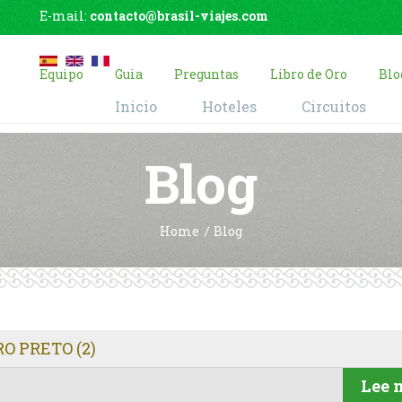
E-mail:
contacto@brasil-viajes.com
Equipo
Guia
Preguntas
Libro de Oro
Blo
Inicio
Hoteles
Circuitos
Blog
Home
Blog
O PRETO (2)
Lee 