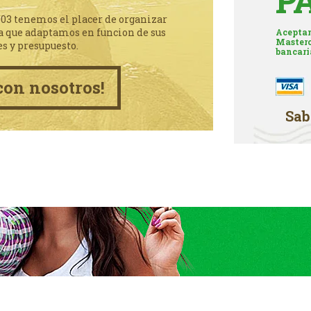
P
003 tenemos el placer de organizar
a que adaptamos en funcion de sus
Aceptam
Masterc
es y presupuesto.
bancari
con nosotros!
Sab