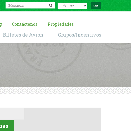
g
Contáctenos
Propiedades
Billetes de Avion
Grupos/Incentivos
mas