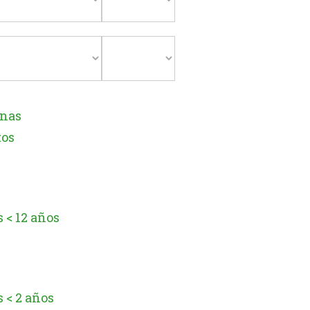
onas
tos
 < 12 años
 < 2 años