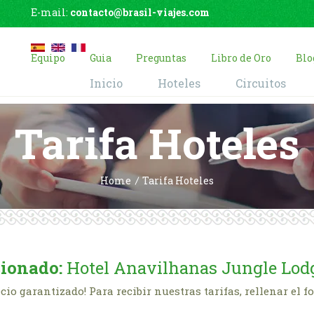
E-mail:
contacto@brasil-viajes.com
Equipo
Guia
Preguntas
Libro de Oro
Blo
Inicio
Hoteles
Circuitos
Tarifa Hoteles
Home
Tarifa Hoteles
cionado:
Hotel Anavilhanas Jungle Lo
cio garantizado! Para recibir nuestras tarifas, rellenar el f