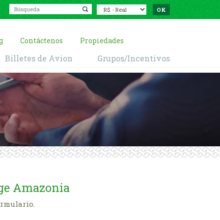
g
Contáctenos
Propiedades
Billetes de Avion
Grupos/Incentivos
dge Amazonia
ormulario.