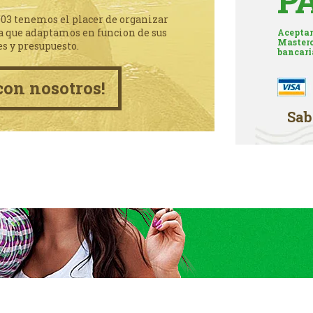
P
003 tenemos el placer de organizar
a que adaptamos en funcion de sus
Aceptam
Masterc
es y presupuesto.
bancari
con nosotros!
Sab