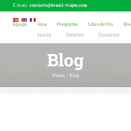
E-mail:
contacto@brasil-viajes.com
Equipo
Guia
Preguntas
Libro de Oro
Blo
Inicio
Hoteles
Circuitos
Blog
Home
Blog