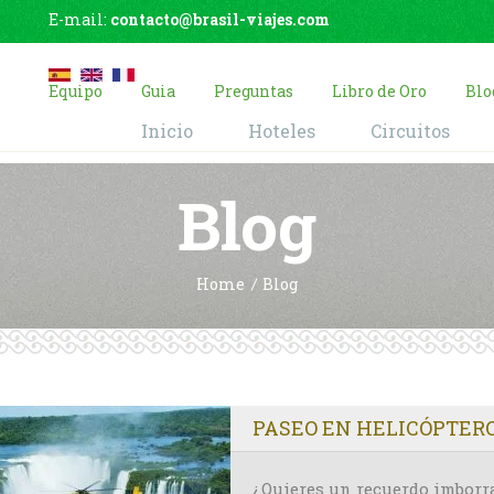
E-mail:
contacto@brasil-viajes.com
Equipo
Guia
Preguntas
Libro de Oro
Blo
Inicio
Hoteles
Circuitos
Blog
Home
Blog
PASEO EN HELICÓPTERO
¿Quieres un recuerdo imborrab