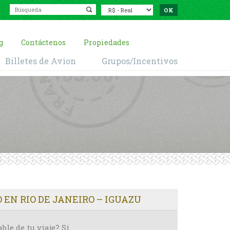
g
Contáctenos
Propiedades
Billetes de Avion
Grupos/Incentivos
 EN RIO DE JANEIRO – IGUAZU
le de tu viaje? Si