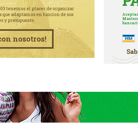
P
003 tenemos el placer de organizar
a que adaptamos en funcion de sus
Aceptam
Masterc
es y presupuesto.
bancari
con nosotros!
Sab