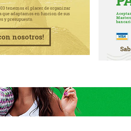
P
003 tenemos el placer de organizar
a que adaptamos en funcion de sus
Aceptam
Masterc
es y presupuesto.
bancari
con nosotros!
Sab