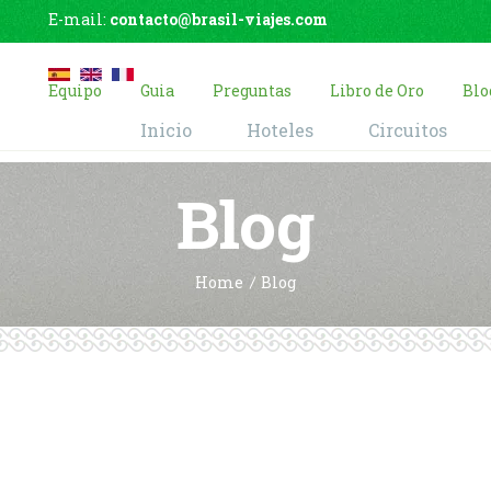
E-mail:
contacto@brasil-viajes.com
Equipo
Guia
Preguntas
Libro de Oro
Blo
Inicio
Hoteles
Circuitos
Blog
Home
Blog