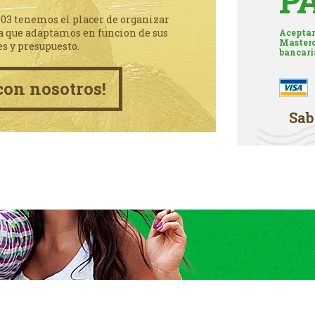
P
003 tenemos el placer de organizar
a que adaptamos en funcion de sus
Aceptam
Masterc
es y presupuesto.
bancari
con nosotros!
Sab