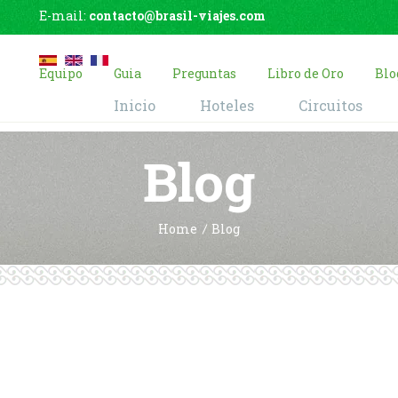
E-mail:
contacto@brasil-viajes.com
Equipo
Guia
Preguntas
Libro de Oro
Blo
Inicio
Hoteles
Circuitos
Blog
Home
Blog