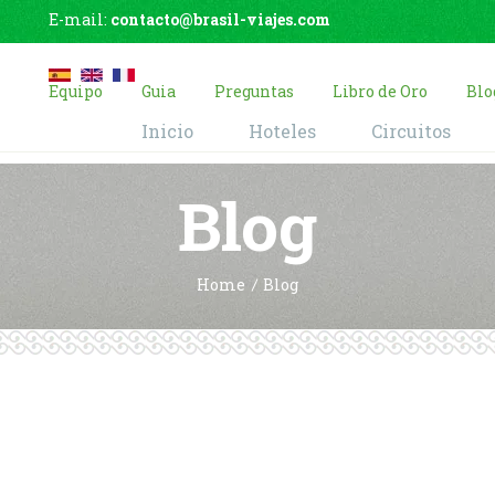
E-mail:
contacto@brasil-viajes.com
Equipo
Guia
Preguntas
Libro de Oro
Blo
Inicio
Hoteles
Circuitos
Blog
Home
Blog