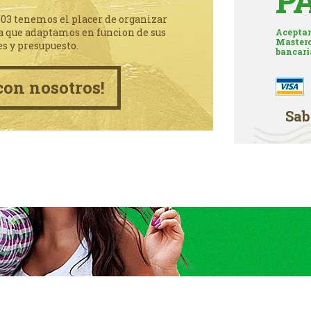
P
003 tenemos el placer de organizar
a que adaptamos en funcion de sus
Aceptam
Masterc
es y presupuesto.
bancari
con nosotros!
Sab