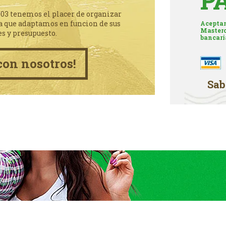
P
003 tenemos el placer de organizar
a que adaptamos en funcion de sus
Aceptam
Masterc
es y presupuesto.
bancari
con nosotros!
Sab