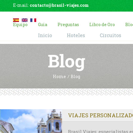
E-mail:
contacto@brasil-viajes.com
Equipo
Guia
Preguntas
Libro de Oro
Blo
Inicio
Hoteles
Circuitos
Blog
Home
Blog
VIAJES PERSONALIZADO
Brasil Viajes: especialistas 