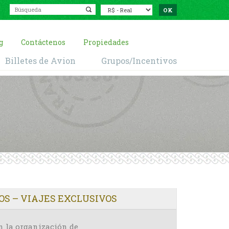
g
Contáctenos
Propiedades
Billetes de Avion
Grupos/Incentivos
S – VIAJES EXCLUSIVOS
en la organización de