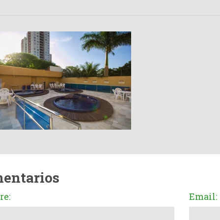
entarios
e:
Email: