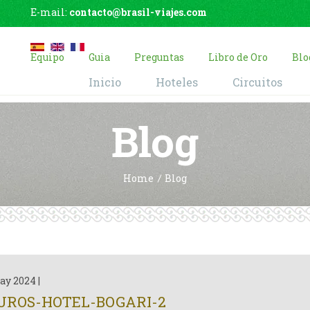
E-mail:
contacto@brasil-viajes.com
Equipo
Guia
Preguntas
Libro de Oro
Blo
Inicio
Hoteles
Circuitos
Blog
Home
Blog
ay 2024
|
UROS-HOTEL-BOGARI-2