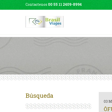
Contactenos
00 55 11 2409-8994
Búsqueda
03 M
ÔF