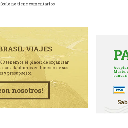
tículo no tiene comentarios
BRASIL VIAJES
P
003 tenemos el placer de organizar
a que adaptamos en funcion de sus
Aceptam
Masterc
es y presupuesto.
bancari
con nosotros!
Sab