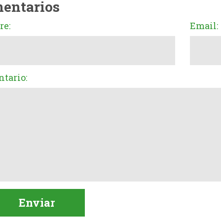
entarios
e:
Email:
tario: