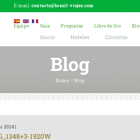
E-mail:
contacto@brasil-viajes.com
Equipo
Guia
Preguntas
Libro de Oro
Blo
Inicio
Hoteles
Circuitos
Blog
Home
Blog
br 2024
|
G_1348+3-1920W