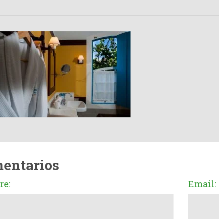
entarios
e:
Email: