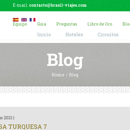
E-mail:
contacto@brasil-viajes.com
Equipo
Guia
Preguntas
Libro de Oro
Blo
Inicio
Hoteles
Circuitos
Blog
Home
Blog
go 2021
|
SA TURQUESA 7