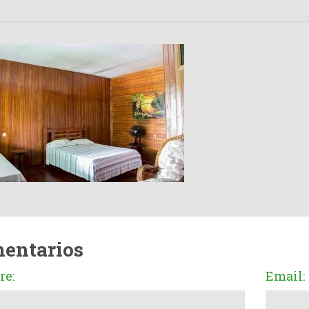
entarios
e:
Email: