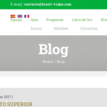
E-mail:
contacto@brasil-viajes.com
Equipo
Guia
Preguntas
Libro de Oro
Blo
Inicio
Hoteles
Circuitos
Blog
Home
Blog
un 2017
|
TO SUPERIOR