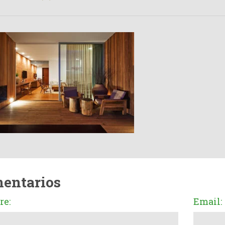
entarios
e:
Email: