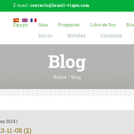
E-mail:
contacto@brasil-viajes.com
Equipo
Guia
Preguntas
Libro de Oro
Blo
Inicio
Hoteles
Circuitos
Blog
Home
Blog
ay 2024
|
3-11-08 (2)