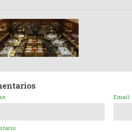
entarios
e:
Email:
tario: