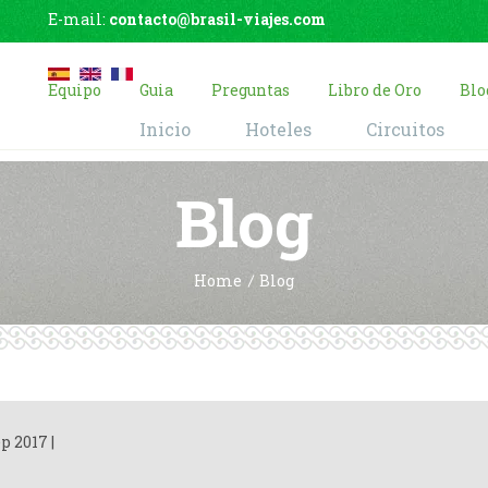
E-mail:
contacto@brasil-viajes.com
Equipo
Guia
Preguntas
Libro de Oro
Blo
Inicio
Hoteles
Circuitos
Blog
Home
Blog
ep 2017
|