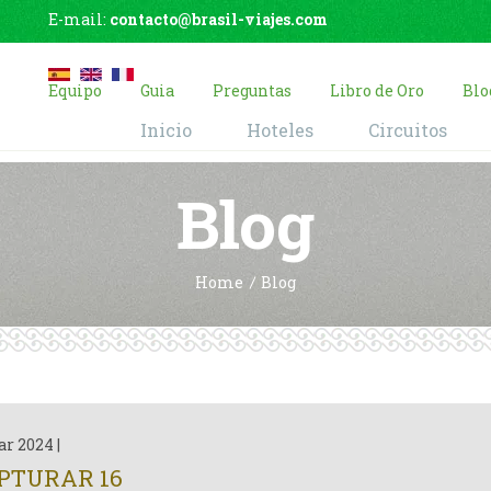
E-mail:
contacto@brasil-viajes.com
Equipo
Guia
Preguntas
Libro de Oro
Blo
Inicio
Hoteles
Circuitos
Blog
Home
Blog
ar 2024
|
PTURAR 16