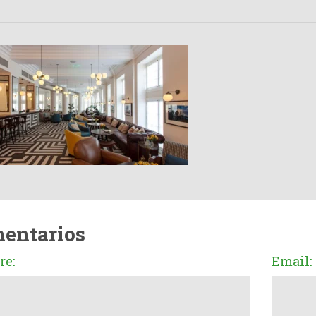
entarios
e:
Email: