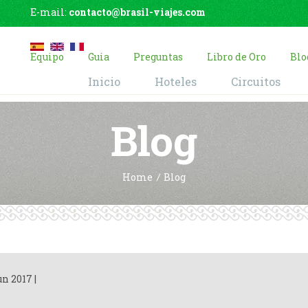
E-mail:
contacto@brasil-viajes.com
Equipo
Guia
Preguntas
Libro de Oro
Blo
Inicio
Hoteles
Circuitos
Blog
Home
Blog
un 2017
|