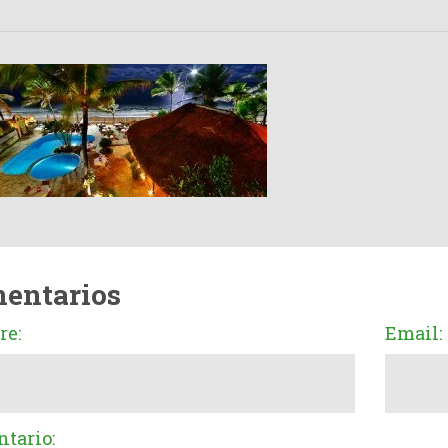
entarios
e:
Email:
tario: