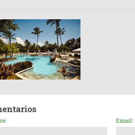
entarios
e:
Email: