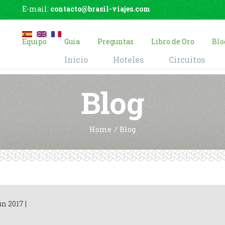
E-mail:
contacto@brasil-viajes.com
Equipo
Guia
Preguntas
Libro de Oro
Blo
Inicio
Hoteles
Circuitos
Blog
Home
Blog
un 2017
|