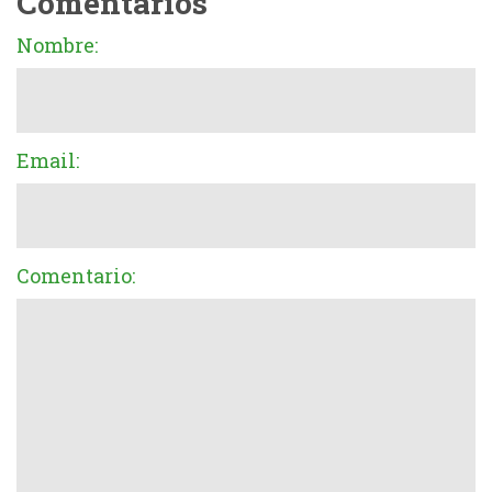
Comentarios
Nombre:
Email:
Comentario: