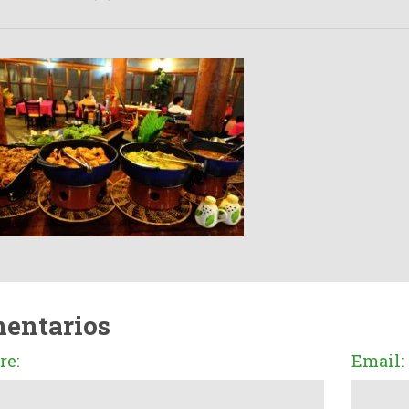
entarios
e:
Email: