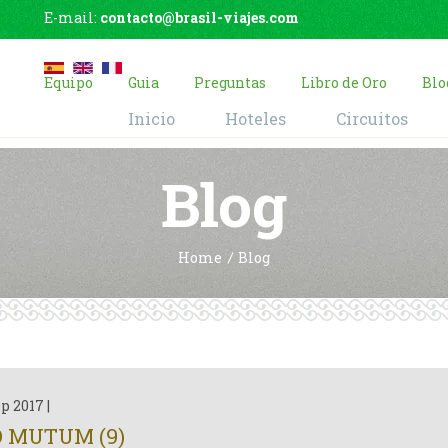
E-mail:
contacto@brasil-viajes.com
Equipo
Guia
Preguntas
Libro de Oro
Blo
Inicio
Hoteles
Circuitos
Blog
Home
Blog
ep 2017
|
O MUTUM (9)