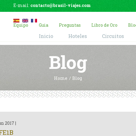
E-mail:
contacto@brasil-viajes.com
Equipo
Guia
Preguntas
Libro de Oro
Blo
Inicio
Hoteles
Circuitos
Blog
Home
Blog
un 2017
|
FE1B