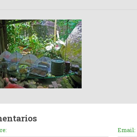
entarios
e:
Email: