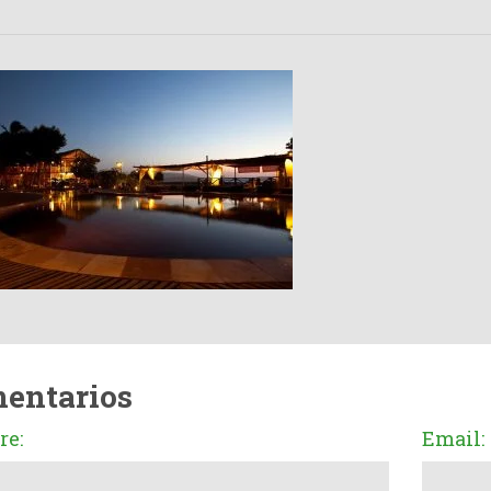
entarios
e:
Email: