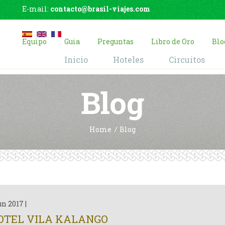
E-mail:
contacto@brasil-viajes.com
Equipo
Guia
Preguntas
Libro de Oro
Blo
Inicio
Hoteles
Circuitos
Blog
Home
Blog
un 2017
|
OTEL VILA KALANGO