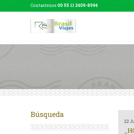
Contactenos
00 55 11 2409-8994
Búsqueda
22 J
_H