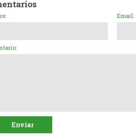
entarios
e:
Email:
tario: