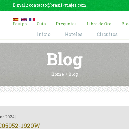
E-mail:
contacto@brasil-viajes.com
Equipo
Guia
Preguntas
Libro de Oro
Blo
Inicio
Hoteles
Circuitos
Blog
Home
Blog
ar 2024
|
C05952-1920W