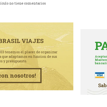
tículo no tiene comentarios
BRASIL VIAJES
P
003 tenemos el placer de organizar
a que adaptamos en funcion de sus
Aceptam
Masterc
es y presupuesto.
bancari
con nosotros!
Sab