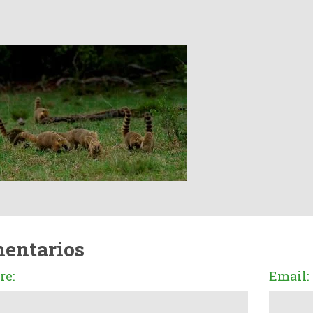
entarios
e:
Email: