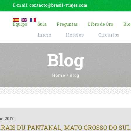
E-mail:
contacto@brasil-viajes.com
Equipo
Guia
Preguntas
Libro de Oro
Blo
Inicio
Hoteles
Circuitos
Blog
Home
Blog
un 2017
|
RAIS DU PANTANAL, MATO GROSSO DO SUL,