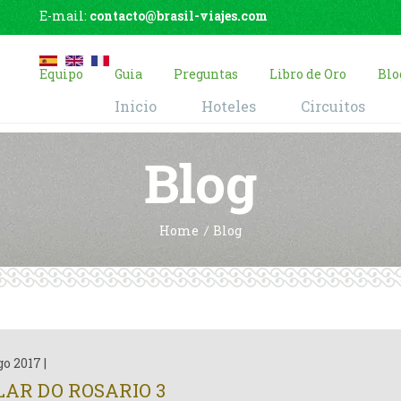
E-mail:
contacto@brasil-viajes.com
Equipo
Guia
Preguntas
Libro de Oro
Blo
Inicio
Hoteles
Circuitos
Blog
Home
Blog
go 2017
|
LAR DO ROSARIO 3