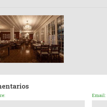
entarios
e:
Email: