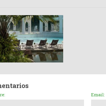
entarios
e:
Email: