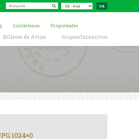
g
Contáctenos
Propiedades
Billetes de Avion
Grupos/Incentivos
PG.1024×0