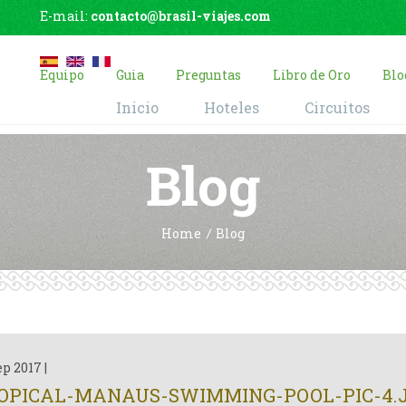
E-mail:
contacto@brasil-viajes.com
Equipo
Guia
Preguntas
Libro de Oro
Blo
Inicio
Hoteles
Circuitos
Blog
Home
Blog
ep 2017
|
OPICAL-MANAUS-SWIMMING-POOL-PIC-4.J