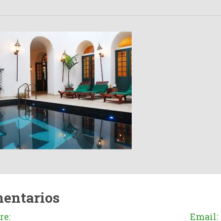
entarios
e:
Email: