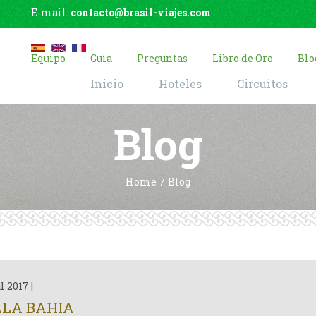
E-mail:
contacto@brasil-viajes.com
Equipo
Guia
Preguntas
Libro de Oro
Blo
Inicio
Hoteles
Circuitos
Blog
Home
Blog
ul 2017
|
LLA BAHIA