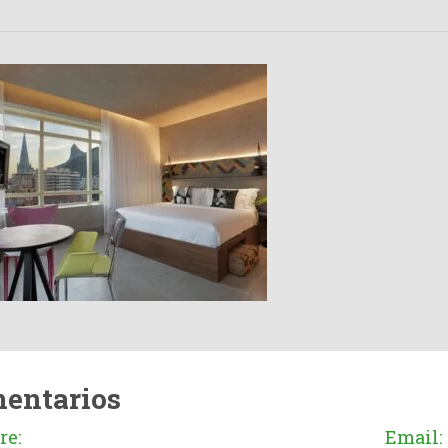
entarios
e:
Email: