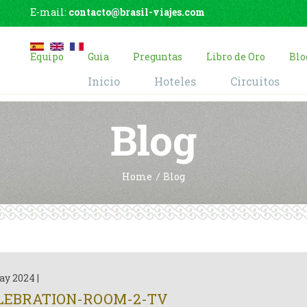
E-mail:
contacto@brasil-viajes.com
Equipo
Guia
Preguntas
Libro de Oro
Blo
Inicio
Hoteles
Circuitos
Blog
Home
Blog
ay 2024
|
LEBRATION-ROOM-2-TV