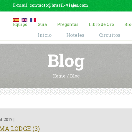
E-mail:
contacto@brasil-viajes.com
Equipo
Guia
Preguntas
Libro de Oro
Blo
Inicio
Hoteles
Circuitos
Blog
Home
Blog
ct 2017
|
MA LODGE (3)