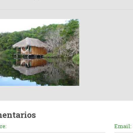
entarios
e:
Email: