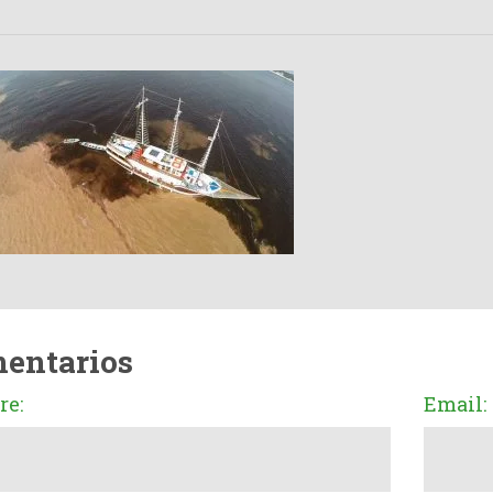
entarios
e:
Email: