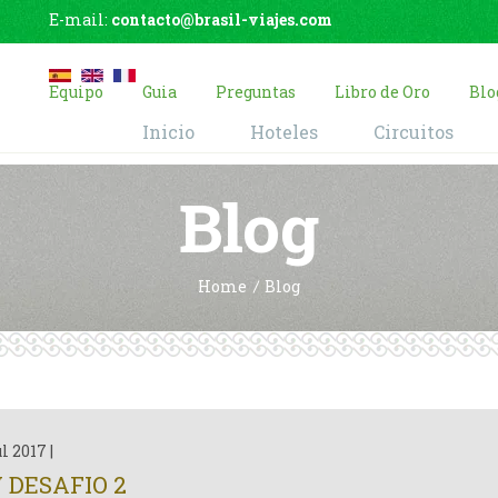
E-mail:
contacto@brasil-viajes.com
Equipo
Guia
Preguntas
Libro de Oro
Blo
Inicio
Hoteles
Circuitos
Blog
Home
Blog
ul 2017
|
 DESAFIO 2