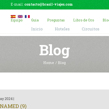
E-mail:
contacto@brasil-viajes.com
Equipo
Guia
Preguntas
Libro de Oro
Blo
Inicio
Hoteles
Circuitos
Blog
Home
Blog
ay 2024
|
NAMED (9)