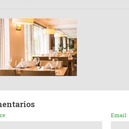
entarios
e:
Email: