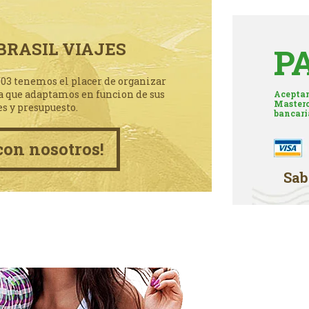
BRASIL VIAJES
P
003 tenemos el placer de organizar
a que adaptamos en funcion de sus
Aceptam
Masterc
es y presupuesto.
bancari
con nosotros!
Sab