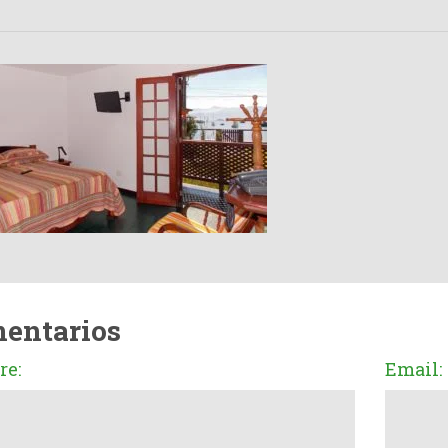
entarios
e:
Email: