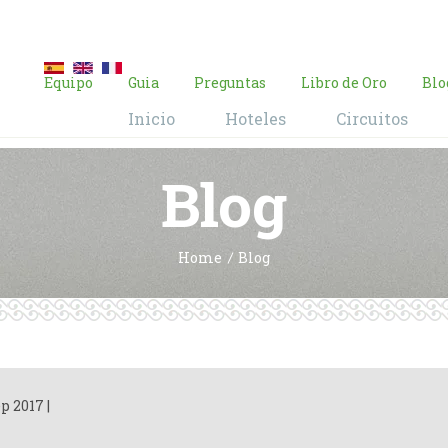
E-mail:
contacto@brasil-viajes.com
Equipo
Guia
Preguntas
Libro de Oro
Blo
Inicio
Hoteles
Circuitos
Blog
Home
Blog
ep 2017
|