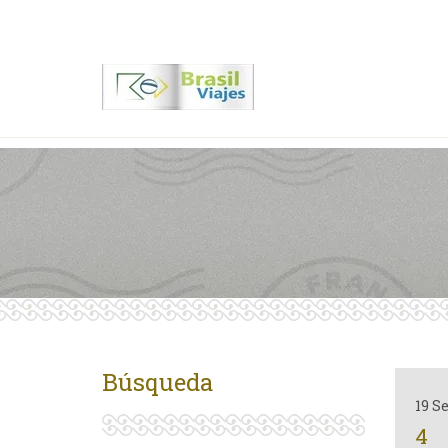
Contactenos
00 55 11 2409-8994
Búsqueda
19 S
4