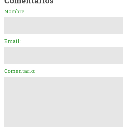
Comentarios
Nombre:
Email:
Comentario: