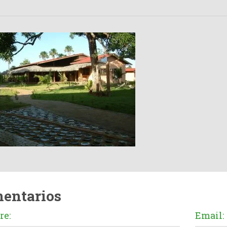
entarios
e:
Email: