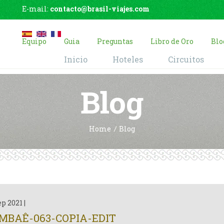
E-mail:
contacto@brasil-viajes.com
Equipo
Guia
Preguntas
Libro de Oro
Blo
Inicio
Hoteles
Circuitos
Blog
Home
Blog
ep 2021
|
MBAÊ-063-COPIA-EDIT