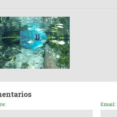
entarios
e:
Email: