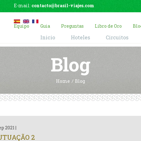
E-mail:
contacto@brasil-viajes.com
Equipo
Guia
Preguntas
Libro de Oro
Blo
Inicio
Hoteles
Circuitos
Blog
Home
Blog
ep 2021
|
UTUAÇÃO 2