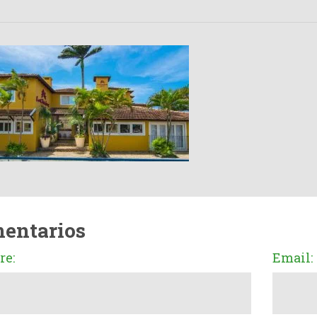
entarios
e:
Email: