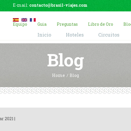
E-mail:
contacto@brasil-viajes.com
Equipo
Guia
Preguntas
Libro de Oro
Blo
Inicio
Hoteles
Circuitos
Blog
Home
Blog
ar 2021
|