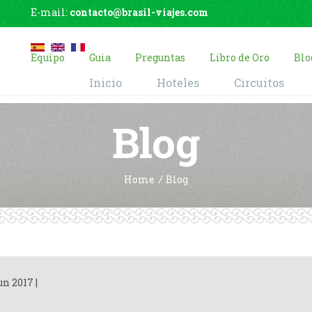
E-mail:
contacto@brasil-viajes.com
Equipo
Guia
Preguntas
Libro de Oro
Blo
Inicio
Hoteles
Circuitos
Blog
Home
Blog
un 2017
|