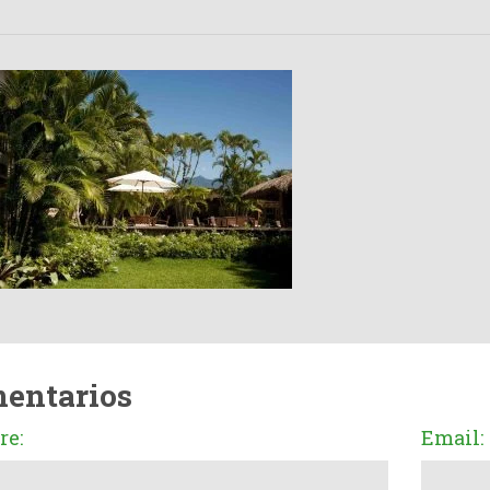
entarios
e:
Email: