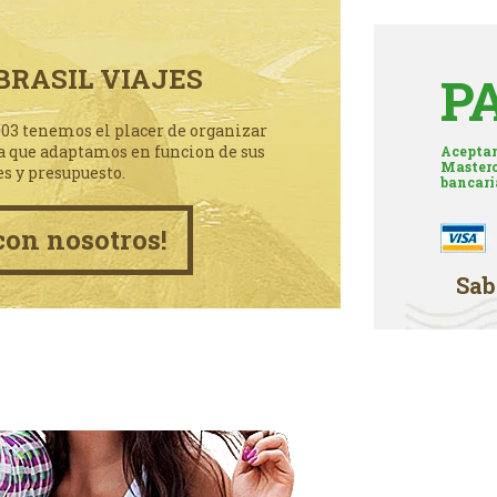
BRASIL VIAJES
P
003 tenemos el placer de organizar
a que adaptamos en funcion de sus
Aceptam
Masterc
es y presupuesto.
bancari
con nosotros!
Sab