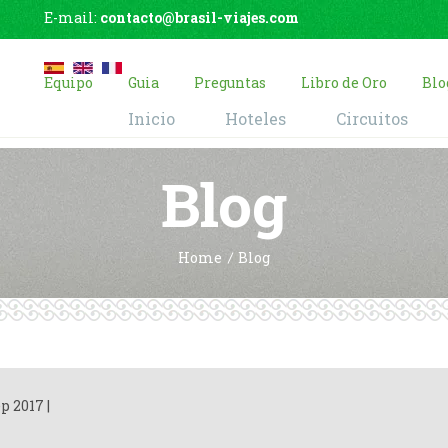
E-mail:
contacto@brasil-viajes.com
Equipo
Guia
Preguntas
Libro de Oro
Blo
Inicio
Hoteles
Circuitos
Blog
Home
Blog
ep 2017
|