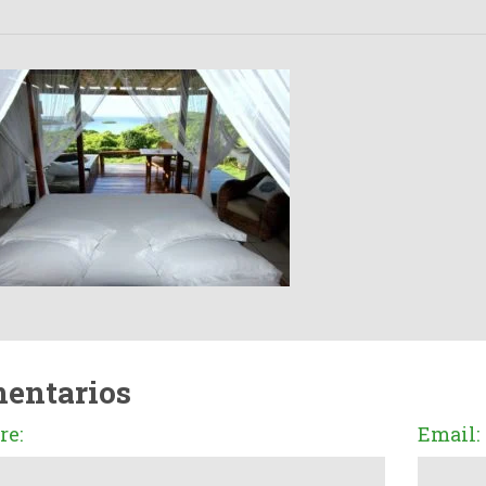
entarios
e:
Email: