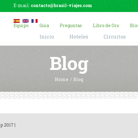
E-mail:
contacto@brasil-viajes.com
Equipo
Guia
Preguntas
Libro de Oro
Blo
Inicio
Hoteles
Circuitos
Blog
Home
Blog
ep 2017
|