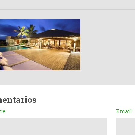
entarios
e:
Email: