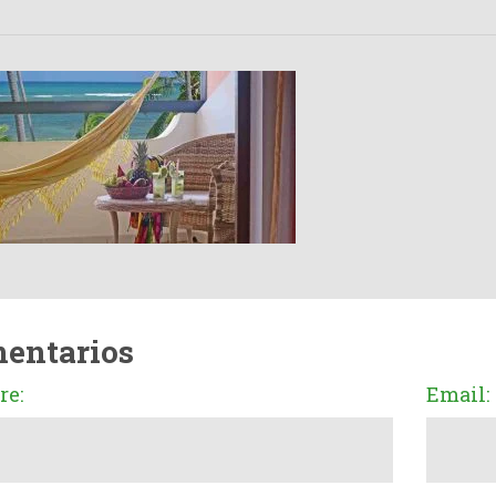
entarios
e:
Email: