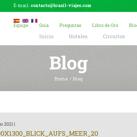
E-mail:
contacto@brasil-viajes.com
Equipo
Guia
Preguntas
Libro de Oro
Blo
Inicio
Hoteles
Circuitos
Blog
Home
Blog
go 2021
|
00X1300_BLICK_AUFS_MEER_20