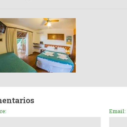
entarios
e:
Email: