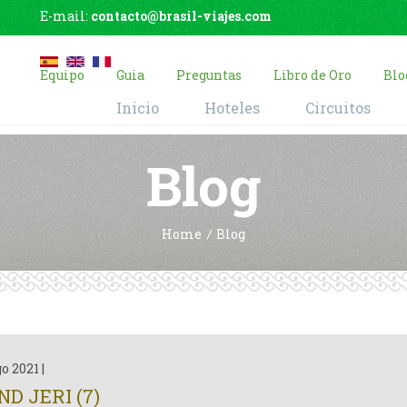
E-mail:
contacto@brasil-viajes.com
Equipo
Guia
Preguntas
Libro de Oro
Blo
Inicio
Hoteles
Circuitos
Blog
Home
Blog
go 2021
|
D JERI (7)