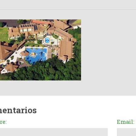
entarios
e:
Email: