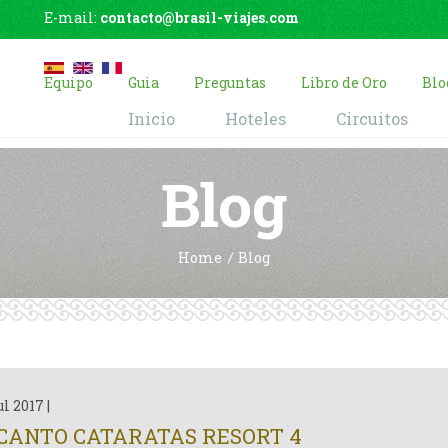
E-mail:
contacto@brasil-viajes.com
Equipo
Guia
Preguntas
Libro de Oro
Blo
Inicio
Hoteles
Circuitos
Blog
Home
Blog
ul 2017
|
CANTO CATARATAS RESORT 4